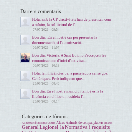
Darrers comentaris
Hola, amb la CP d'activitats han de presentar, com
a mínim, la sol·licitud de l'...
07/07/2026 - 09:54
Bon dia, En el nostre cas per presentar la
documentació, si l'autorització...
06/07/2026 - 11:07
Bon dia, Victòria. A Sant Boi, no s'accepten les
comunicacions d'inici d'activitat...
06/07/2026 - 10:19
Hola, fem llicències per a passejadors sense gos.
Genèriques. Però indiquem que...
25/06/2026 - 08:46
Bon dia, En el nostre municipi també es fa la
llicència en el lloc on resideix l'...
25/06/2026 - 08:14
Categories de fòrums
Altres
Animals de companyia
Alimentació saludable
Altres
Aus urbanes
General
Legionel·la
Normativa i requisits