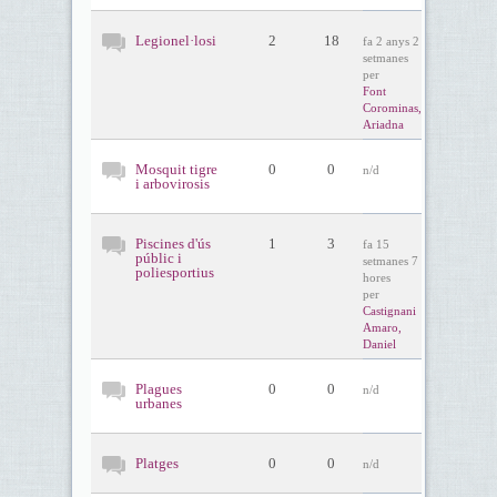
Legionel·losi
2
18
fa 2 anys 2
setmanes
per
Font
Corominas,
Ariadna
Mosquit tigre
0
0
n/d
i arbovirosis
Piscines d'ús
1
3
fa 15
públic i
setmanes 7
poliesportius
hores
per
Castignani
Amaro,
Daniel
Plagues
0
0
n/d
urbanes
Platges
0
0
n/d