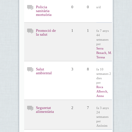
Policia
0
0
n/d
sanitària
mortuòria
Promoció de
1
1
fa 7 anys
la salut
44
setmanes
per
Serra
Benach, M.
Teresa
Salut
3
8
fa 10
ambiental
setmanes 2
dies
per
Roca
Alberch,
Anna
Seguretat
2
7
fa 3 anys
alimentària
24
setmanes
per
Anònim