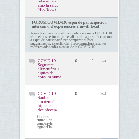
relacionats
amb la salut
(4t d’ESO)
FÒRUM COVID-19: espai de participació i
intercanvi d'experiències a nivell local
Atesa la situació actual i la incidència que la COVID-19
té en el nostre àmbit de treball, obrim aquest fòrum com
a espai de participació per compartir dubtes,
suggeriments, experiències i recomanacions amb les
mesures adoptades a causa de la COVID-19.
COVID-19 -
0
0
n/d
Seguretat
alimentària i
aigües de
consum humà
COVID-19 -
0
0
n/d
Sanitat
ambiental i
higiene i
desinfecció
Piscines,
animals de
companyia,
legionel.la...