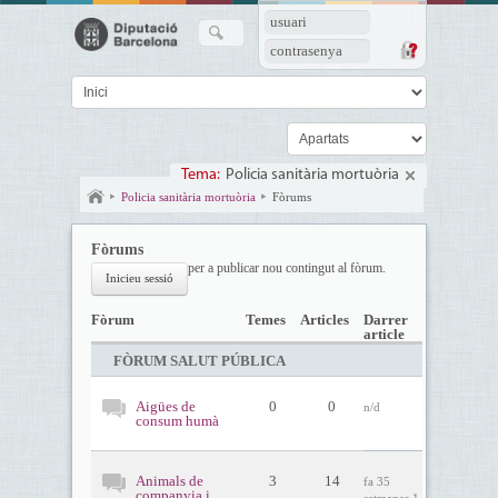
usuari
contrasenya
Tema:
Policia sanitària mortuòria
Policia sanitària mortuòria
Fòrums
Fòrums
per a publicar nou contingut al fòrum.
Inicieu sessió
Fòrum
Temes
Articles
Darrer
article
FÒRUM SALUT PÚBLICA
Aigües de
0
0
n/d
consum humà
Animals de
3
14
fa 35
companyia i