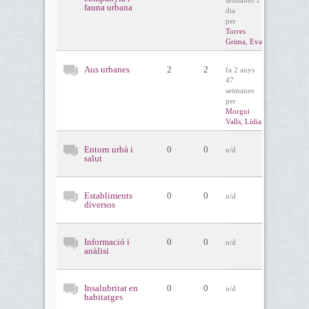
setmanes 1
fauna urbana
dia
per
Torres
Grima, Eva
Aus urbanes
2
2
fa 2 anys
47
setmanes
per
Morgui
Valls, Lídia
Entorn urbà i
0
0
n/d
salut
Establiments
0
0
n/d
diversos
Informació i
0
0
n/d
anàlisi
Insalubritat en
0
0
n/d
habitatges