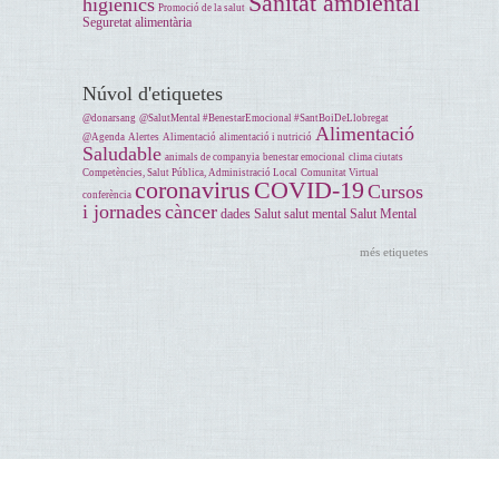
Sanitat ambiental
higiènics
Promoció de la salut
Seguretat alimentària
Núvol d'etiquetes
@donarsang
@SalutMental #BenestarEmocional #SantBoiDeLlobregat
Alimentació
@Agenda
Alertes
Alimentació
alimentació i nutrició
Saludable
animals de companyia
benestar emocional
clima ciutats
Competències, Salut Pública, Administració Local
Comunitat Virtual
coronavirus
COVID-19
Cursos
conferència
i jornades
càncer
dades
Salut
salut mental
Salut Mental
més etiquetes
Avís legal