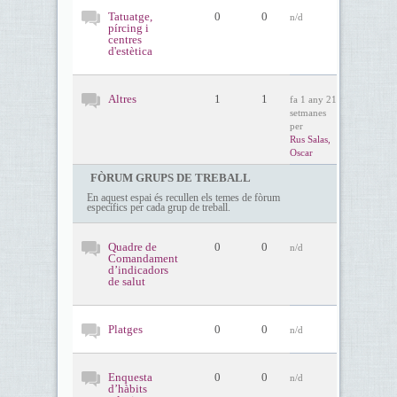
Tatuatge,
0
0
n/d
pírcing i
centres
d'estètica
Altres
1
1
fa 1 any 21
setmanes
per
Rus Salas,
Oscar
FÒRUM GRUPS DE TREBALL
En aquest espai és recullen els temes de fòrum
específics per cada grup de treball.
Quadre de
0
0
n/d
Comandament
d’indicadors
de salut
Platges
0
0
n/d
Enquesta
0
0
n/d
d’hàbits