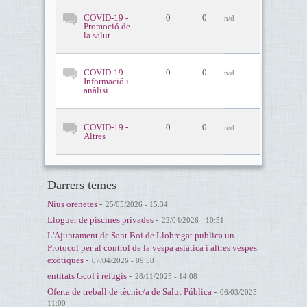
COVID-19 -
0
0
n/d
Promoció de
la salut
COVID-19 -
0
0
n/d
Informació i
anàlisi
COVID-19 -
0
0
n/d
Altres
Darrers temes
Nius orenetes
-
25/05/2026 - 15:34
Lloguer de piscines privades
-
22/04/2026 - 10:51
L'Ajuntament de Sant Boi de Llobregat publica un
Protocol per al control de la vespa asiàtica i altres vespes
exòtiques
-
07/04/2026 - 09:58
entitats Gcof i refugis
-
28/11/2025 - 14:08
Oferta de treball de tècnic/a de Salut Pública
-
06/03/2025 -
11:00