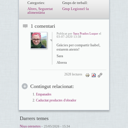
Categories:
Grups de treball:
Altres
,
Seguretat
Grup Legionel·la
alimentària
1 comentari
Publicat per
Sara Prados Luque
el
03-07-2020 13:58
Gràcies per compartir Isabel,
estarem atents!
Sara
Abrera
2628 lectures
Contingut relacionat:
Empanades
Caducitat productes d'obrador
Darrers temes
Nius orenetes
-
25/05/2026 - 15:34