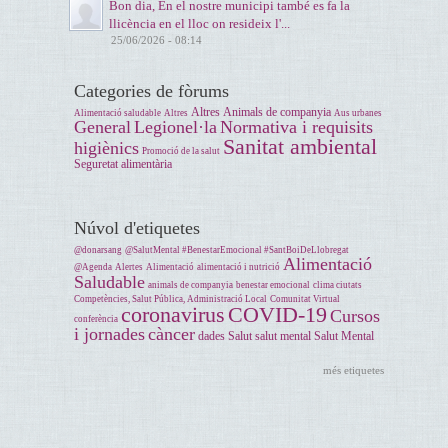
Bon dia, En el nostre municipi també es fa la
llicència en el lloc on resideix l'...
25/06/2026 - 08:14
Categories de fòrums
Altres
Animals de companyia
Alimentació saludable
Altres
Aus urbanes
General
Legionel·la
Normativa i requisits
Sanitat ambiental
higiènics
Promoció de la salut
Seguretat alimentària
Núvol d'etiquetes
@donarsang
@SalutMental #BenestarEmocional #SantBoiDeLlobregat
Alimentació
@Agenda
Alertes
Alimentació
alimentació i nutrició
Saludable
animals de companyia
benestar emocional
clima ciutats
Competències, Salut Pública, Administració Local
Comunitat Virtual
coronavirus
COVID-19
Cursos
conferència
i jornades
càncer
dades
Salut
salut mental
Salut Mental
més etiquetes