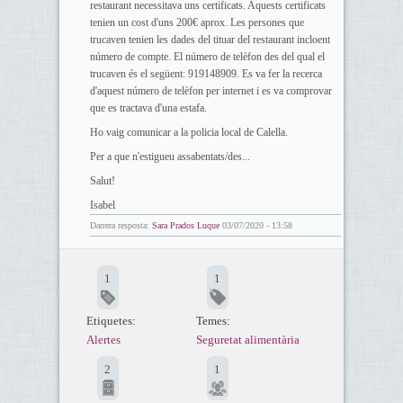
restaurant necessitava uns certificats. Aquests certificats
tenien un cost d'uns 200€ aprox. Les persones que
trucaven tenien les dades del tituar del restaurant incloent
número de compte. El número de telèfon des del qual el
trucaven és el següent: 919148909. Es va fer la recerca
d'aquest número de telèfon per internet i es va comprovar
que es tractava d'una estafa.
Ho vaig comunicar a la policia local de Calella.
Per a que n'estigueu assabentats/des...
Salut!
Isabel
Darrera resposta:
Sara Prados Luque
03/07/2020 - 13:58
1
1
Etiquetes:
Temes:
Alertes
Seguretat alimentària
2
1