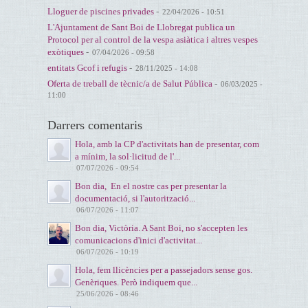
Lloguer de piscines privades
-
22/04/2026 - 10:51
L'Ajuntament de Sant Boi de Llobregat publica un
Protocol per al control de la vespa asiàtica i altres vespes
exòtiques
-
07/04/2026 - 09:58
entitats Gcof i refugis
-
28/11/2025 - 14:08
Oferta de treball de tècnic/a de Salut Pública
-
06/03/2025 -
11:00
Darrers comentaris
Hola, amb la CP d'activitats han de presentar, com
a mínim, la sol·licitud de l'...
07/07/2026 - 09:54
Bon dia, En el nostre cas per presentar la
documentació, si l'autorització...
06/07/2026 - 11:07
Bon dia, Victòria. A Sant Boi, no s'accepten les
comunicacions d'inici d'activitat...
06/07/2026 - 10:19
Hola, fem llicències per a passejadors sense gos.
Genèriques. Però indiquem que...
25/06/2026 - 08:46