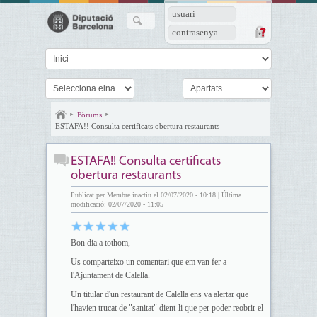
usuari
contrasenya
Fòrums
ESTAFA!! Consulta certificats obertura restaurants
ESTAFA!! Consulta certificats
obertura restaurants
Publicat per Membre inactiu el 02/07/2020 - 10:18 | Última
modificació: 02/07/2020 - 11:05
Bon dia a tothom,
Us comparteixo un comentari que em van fer a
l'Ajuntament de Calella.
Un titular d'un restaurant de Calella ens va alertar que
l'havien trucat de "sanitat" dient-li que per poder reobrir el